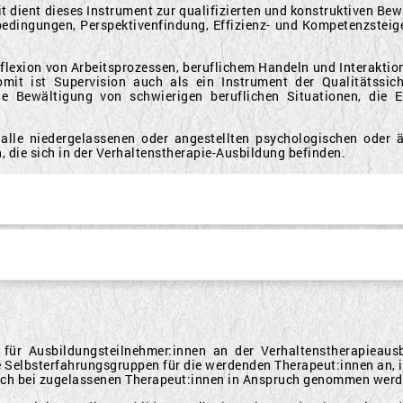
 dient dieses Instrument zur qualifizierten und konstruktiven Be
itsbedingungen, Perspektivenfindung, Effizienz- und Kompetenzste
lexion von Arbeitsprozessen, beruflichem Handeln und Interaktio
Somit ist Supervision auch als ein Instrument der Qualitätss
ie Bewältigung von schwierigen beruflichen Situationen, die E
alle niedergelassenen oder angestellten psychologischen oder ä
 die sich in der Verhaltenstherapie-Ausbildung befinden.
für Ausbildungsteilnehmer:innen an der Verhaltenstherapieaus
e Selbsterfahrungsgruppen für die werdenden Therapeut:innen an, in
uch bei zugelassenen Therapeut:innen in Anspruch genommen werd