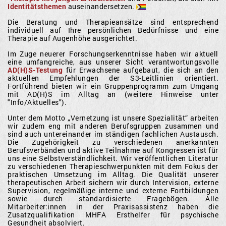
Identitätsthemen
auseinandersetzen.
Die Beratung und Therapieansätze sind entsprechend
individuell auf Ihre persönlichen Bedürfnisse und eine
Therapie auf Augenhöhe ausgerichtet.
Im Zuge neuerer Forschungserkenntnisse haben wir aktuell
eine umfangreiche, aus unserer Sicht verantwortungsvolle
AD(H)S-Testung
für Erwachsene aufgebaut, die sich an den
aktuellen Empfehlungen der S3-Leitlinien orientiert.
Fortführend bieten wir ein Gruppenprogramm zum Umgang
mit AD(H)S im Alltag an (weitere Hinweise unter
"Info/Aktuelles").
Unter dem Motto „Vernetzung ist unsere Spezialität“ arbeiten
wir zudem eng mit anderen Berufsgruppen zusammen und
sind auch untereinander im ständigen fachlichen Austausch.
Die Zugehörigkeit zu verschiedenen anerkannten
Berufsverbänden und aktive Teilnahme auf Kongressen ist für
uns eine Selbstverständlichkeit. Wir veröffentlichen Literatur
zu verschiedenen Therapieschwerpunkten mit dem Fokus der
praktischen Umsetzung im Alltag. Die Qualität unserer
therapeutischen Arbeit sichern wir durch Intervision, externe
Supervision, regelmäßige interne und externe Fortbildungen
sowie durch standardisierte Fragebögen. Alle
Mitarbeiter:innen in der Praxisassistenz haben die
Zusatzqualifikation MHFA Ersthelfer für psychische
Gesundheit absolviert.